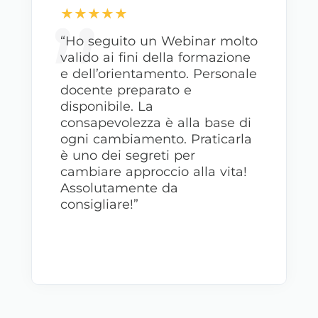
“Vorrei complimentarmi con
voi per il percorso di
orientamento. Mia figlia ha
avuto un coaching One to
One di approfondimento del
Progetto di sviluppo con il
vostro coach. Un incontro
ricco di preziosi consigli dati
con passione e dolcezza da
un esperto empatico e
gentile. Grazie per questo
importante supporto di
grande aiuto per la nostra
famiglia.”