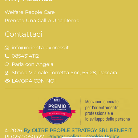
Welfare People Care
Prenota Una Call o Una Demo
Contattaci
info@orienta-express.it
0854314112
Parla con Angela
Strada Vicinale Torretta Snc, 65128, Pescara
LAVORA CON NOI
© 2026
By OLTRE PEOPLE STRATEGY SRL BENEFIT
PI 02527050427-
Privacy policy
–
Cookie Policy