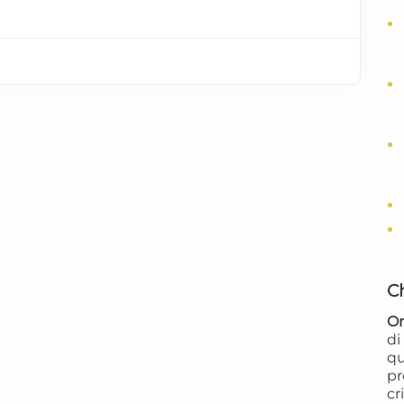
C
Or
d
qu
pr
cr