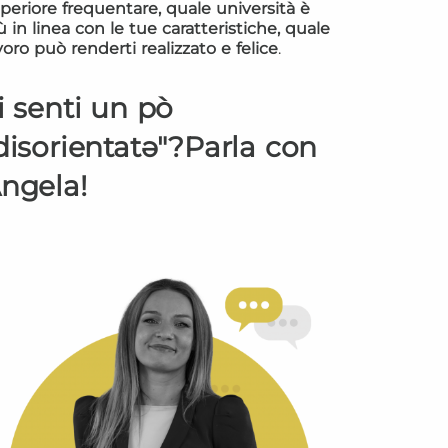
periore frequentare, quale università è
ù in linea con le tue caratteristiche, quale
voro può renderti realizzato e felice
.
i senti un pò
disorientatə"?Parla con
ngela!