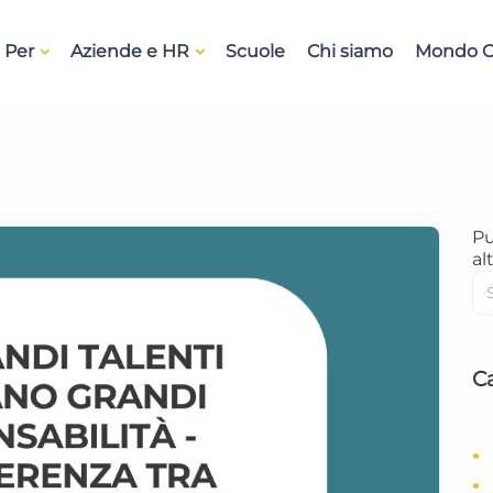
 Per
Aziende e HR
Scuole
Chi siamo
Mondo O
Pu
alt
C