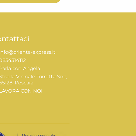
ntattaci
info@orienta-express.it
0854314112
Parla con Angela
Strada Vicinale Torretta Snc,
65128, Pescara
LAVORA CON NOI