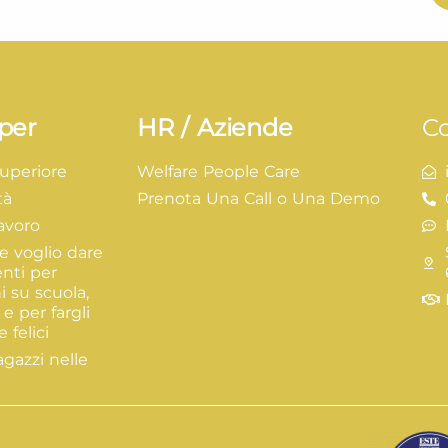
per
HR / Aziende
Co
Superiore
Welfare People Care
tà
Prenota Una Call o Una Demo
lavoro
e voglio dare
enti per
i su scuola,
 e per fargli
 felici
agazzi nelle